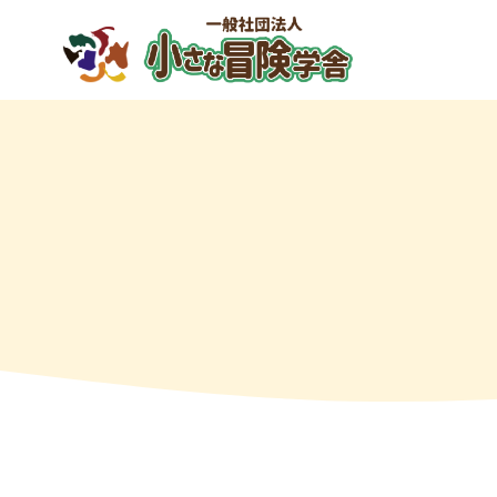
内
容
を
ス
キ
ッ
プ