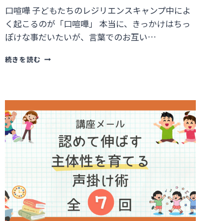
口喧嘩 子どもたちのレジリエンスキャンプ中によ
く起こるのが「口喧嘩」 本当に、きっかけはちっ
ぽけな事だいたいが、言葉でのお互い…
い
続きを読む
い
と
こ
探
し
は
な
ぜ
す
る
の？