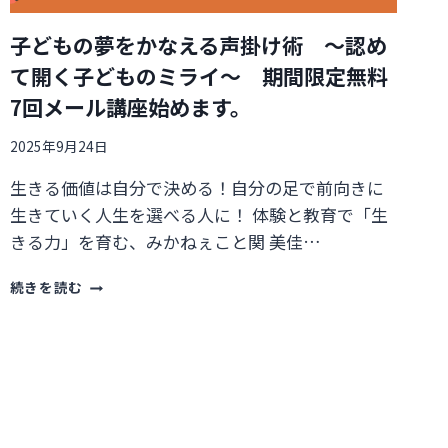
子どもの夢をかなえる声掛け術 ～認め
て開く子どものミライ～ 期間限定無料
7回メール講座始めます。
2025年9月24日
生きる価値は自分で決める！自分の足で前向きに
生きていく人生を選べる人に！ 体験と教育で「生
きる力」を育む、みかねぇこと関 美佳…
子
続きを読む
ど
も
の
夢
を
か
な