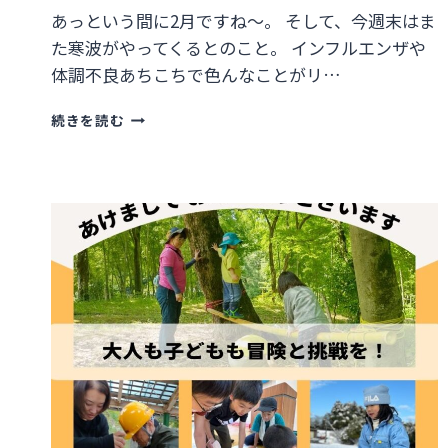
あっという間に2月ですね～。 そして、今週末はま
た寒波がやってくるとのこと。 インフルエンザや
体調不良あちこちで色んなことがリ…
「自
続きを読む
分
で
や
っ
た
方
が
楽
し
い
じ
ゃ
ん！」