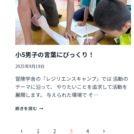
を
切
り
拓
く
小5男子の言葉にびっくり！
2025年9月19日
冒険学舎の「レジリエンスキャンプ」では 活動の
テーマに沿って、 やりたいことを追求して活動を
展開します。 与えられた環境で そ…
小
続きを読む
5
男
子
ペ
前
次
1
2
3
4
の