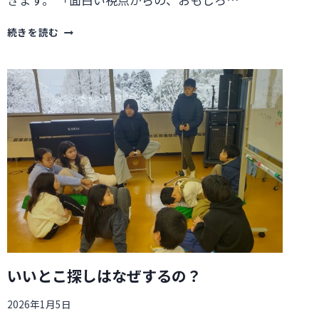
相
続きを読む
談
さ
れ
る
人
っ
て
ど
ん
な
人？
いいとこ探しはなぜするの？
2026年1月5日