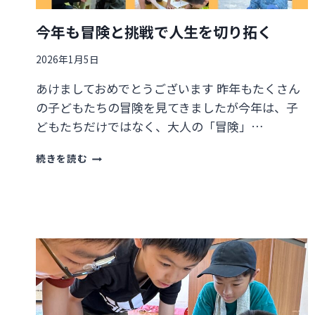
今年も冒険と挑戦で人生を切り拓く
2026年1月5日
あけましておめでとうございます 昨年もたくさん
の子どもたちの冒険を見てきましたが今年は、子
どもたちだけではなく、大人の「冒険」…
今
続きを読む
年
も
冒
険
と
挑
戦
で
人
生