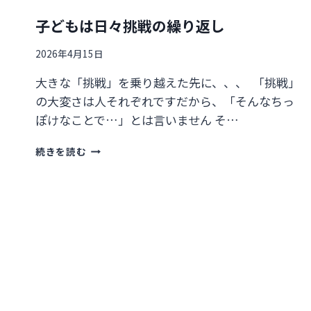
子どもは日々挑戦の繰り返し
2026年4月15日
大きな「挑戦」を乗り越えた先に、、、 「挑戦」
の大変さは人それぞれですだから、「そんなちっ
ぽけなことで…」とは言いません そ…
子
続きを読む
ど
も
は
日々
挑
戦
の
繰
り
返
し