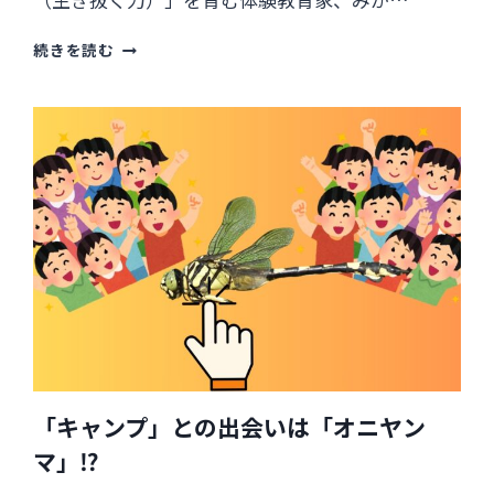
野
続きを読む
外
体
験
と
野
外
教
育
何
が
違
う？
「キャンプ」との出会いは「オニヤン
マ」⁉