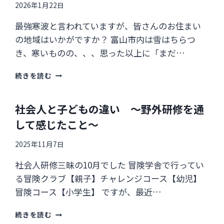
2026年1月22日
最強寒波と言われていますが、皆さんのお住まい
の地域はいかがですか？ 富山市内は雪はちらつ
き、寒いものの、、、思った以上に「まだ…
「キ
続きを読む
ャ
ン
プ」
社会人と子どもの違い ～野外研修を通
と
して感じたこと～
の
出
2025年11月7日
会
い
社会人研修三昧の10月でした 冒険学舎で行ってい
は
る冒険クラブ【親子】チャレンジコース【幼児】
「オ
ニ
冒険コース【小学生】 ですが、最近…
ヤ
ン
社
続きを読む
マ」⁉
会