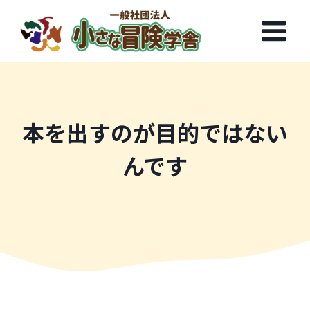
内
容
を
ス
キ
ッ
プ
本を出すのが目的ではない
んです