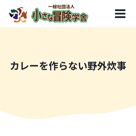
内
容
を
ス
キ
ッ
プ
カレーを作らない野外炊事