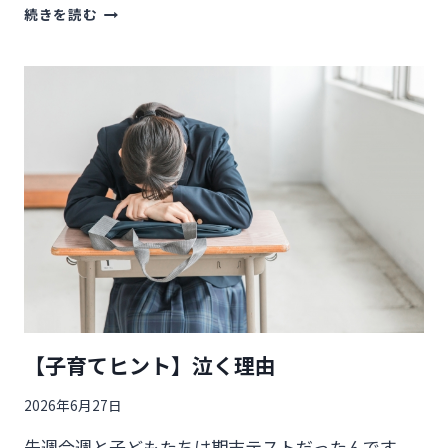
に
【野
続きを読む
外
教
育
基
本
の
き】
昔
と
比
べ
た
ら
ダ
メ
【子育てヒント】泣く理由
2026年6月27日
先週今週と子どもたちは期末テストだったんです