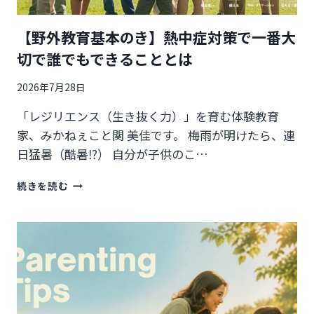
は
「ど
【野外教育基本のき】熱中症対策で一番大
う
し
切で誰でもできることとは
て？」
に
2026年7月28日
「レジリエンス（生き抜く力）」を育む体験教育
家、みかねぇこと関 美佳です。 梅雨が明けたら、連
日猛暑（酷暑⁉） 自分が子供のこ…
【野
続きを読む
外
教
育
基
本
の
き】
熱
中