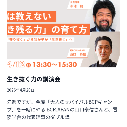
の
が
目
的
で
は
な
い
ん
で
す
生き抜く力の講演会
2026年4月20日
先週ですが、今度「大人のサバイバルBCPキャン
プ」を一緒にやる BCPJAPANの山口泰信さんと、冒
険学舎の代表理事のダブル講…