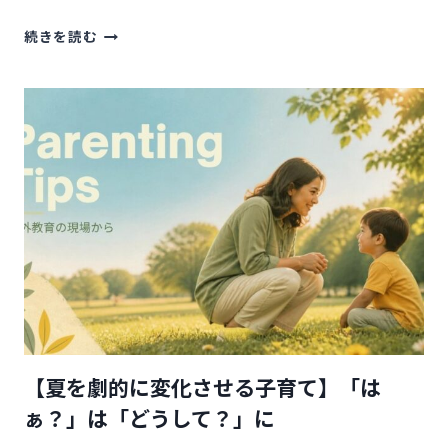
【野
続きを読む
外
教
育
基
本
の
き】
「子
ど
も
の
主
体
性」
と
い
【夏を劇的に変化させる子育て】「は
う
名
ぁ？」は「どうして？」に
の