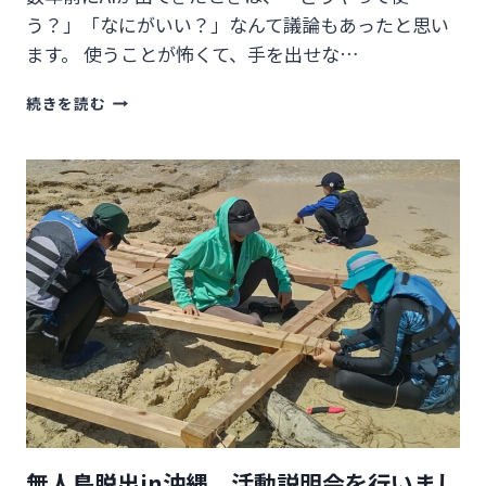
～
う？」「なにがいい？」なんて議論もあったと思い
ます。 使うことが怖くて、手を出せな…
リ
続きを読む
ア
ル
で
で
き
な
き
ゃ
A
Ｉ
は
使
い
こ
な
せ
無人島脱出in沖縄 活動説明会を行いまし
な