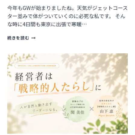
今年もGWが始まりましたね。天気がジェットコース
ター並みで体がついていくのに必死な私です。 そん
な時に4日間も東京に出張で寒暖…
自
続きを読む
分
で
自
分
の
「強
さ」
に
気
づ
く
瞬
間