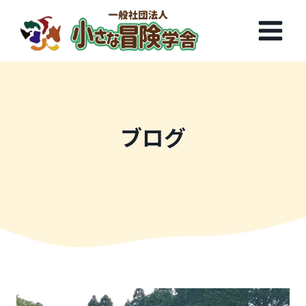
内
容
を
ス
キ
ッ
プ
ブログ