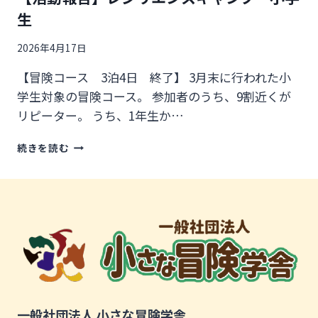
生
2026年4月17日
【冒険コース 3泊4日 終了】 3月末に行われた小
学生対象の冒険コース。 参加者のうち、9割近くが
リピーター。 うち、1年生か…
【活
続きを読む
動
報
告】
レ
ジ
リ
エ
ン
ス
キ
ャ
一般社団法人 小さな冒険学舎