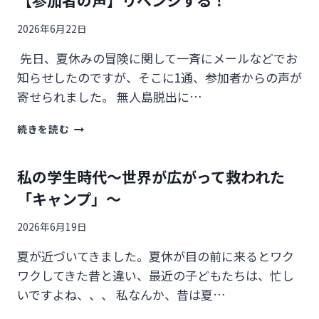
【参加者の声】リベンジする！
2026年6月22日
先日、夏休みの冒険に関して一斉にメールなどでお
知らせしたのですが、そこに1通、参加者からの声が
寄せられました。 無人島脱出に…
【参
続きを読む
加
者
の
私の学生時代～世界が広がって救われた
声】
「キャンプ」～
リ
ベ
2026年6月19日
ン
ジ
夏が近づいてきました。夏休が目の前に来るとワク
す
ワクしてきた昔と違い、最近の子どもたちは、忙し
る！
いですよね、、、 私なんか、昔は夏…