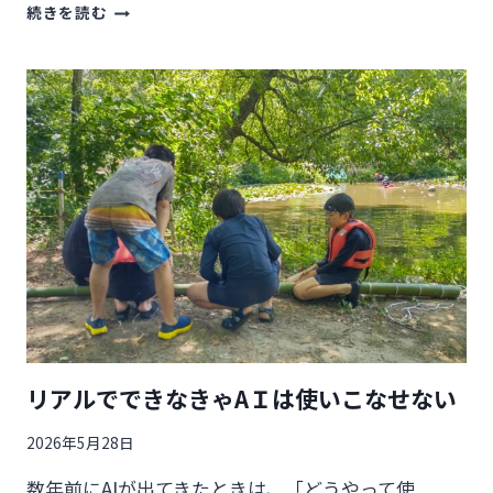
私
続きを読む
の
学
生
時
代
～
世
界
が
広
が
っ
て
救
わ
れ
リアルでできなきゃAＩは使いこなせない
た
「キ
2026年5月28日
ャ
ン
数年前にAIが出てきたときは、「どうやって使
プ」