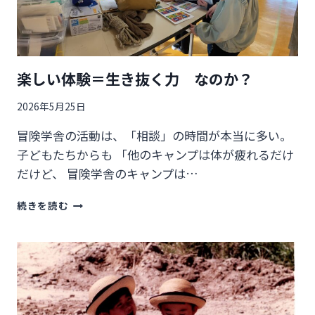
会
を
行
い
ま
楽しい体験＝生き抜く力 なのか？
し
た
2026年5月25日
冒険学舎の活動は、「相談」の時間が本当に多い。
子どもたちからも 「他のキャンプは体が疲れるだけ
だけど、 冒険学舎のキャンプは…
楽
続きを読む
し
い
体
験
＝
生
き