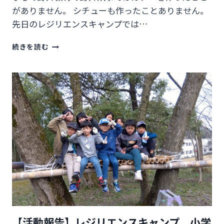
がありません。 シチューも作ったことありません。
先日のレジリエンスキャンプでは…
カ
続きを読む
レ
ー
を
作
ら
な
い
野
外
炊
事
【活動報告】レジリエンスキャンプ 小学