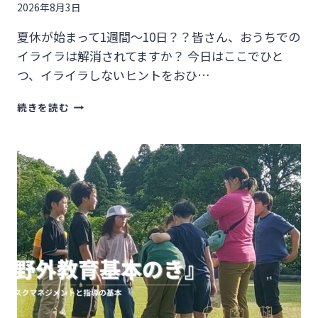
も
2026年8月3日
と
に
夏休が始まって1週間～10日？？皆さん、おうちでの
イライラは解消されてますか？ 今日はここでひと
つ、イライラしないヒントをおひ…
【夏
続きを読む
を
劇
的
に
変
化
さ
せ
る
子
育
て】
「は
ぁ？」