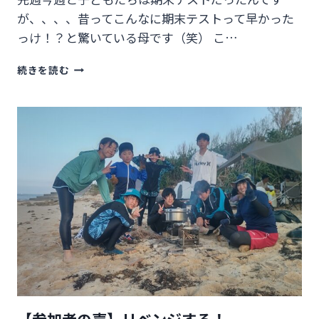
が、、、、昔ってこんなに期末テストって早かった
っけ！？と驚いている母です（笑） こ…
【子
続きを読む
育
て
ヒ
ン
ト】
泣
く
理
由