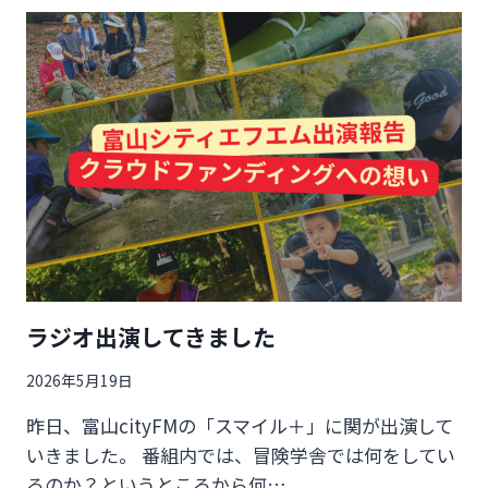
野
外
教
育
に
参
加
し
て
感
じ
て
い
た
ラジオ出演してきました
違
和
2026年5月19日
感
昨日、富山cityFMの「スマイル＋」に関が出演して
いきました。 番組内では、冒険学舎では何をしてい
るのか？というところから何…