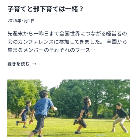
子育てと部下育ては一緒？
2026年5月1日
先週末から一昨日まで全国世界につながる経営者の
会のカンファレンスに参加してきました。 全国から
集まるメンバーのそれぞれのブース…
子
続きを読む
育
て
と
部
下
育
て
は
一
緒？