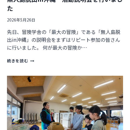
い
た
2026年5月26日
先日、冒険学舎の「最大の冒険」である「無人島脱
出in沖縄」の説明会をまずはリピート参加の皆さん
に行いました。 何が最大の冒険か…
無
続きを読む
人
島
脱
出
IN
沖
縄
活
動
説
明