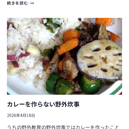
生
続きを読む
き
抜
く
力
の
講
演
会
カレーを作らない野外炊事
2026年4月18日
うちの野外教育の野外炊事ではカレーを作ったこと