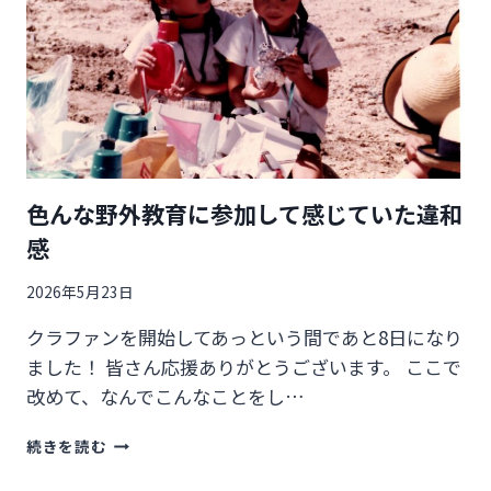
抜
く
力
な
の
か？
色んな野外教育に参加して感じていた違和
感
2026年5月23日
クラファンを開始してあっという間であと8日になり
ました！ 皆さん応援ありがとうございます。 ここで
改めて、なんでこんなことをし…
色
続きを読む
ん
な