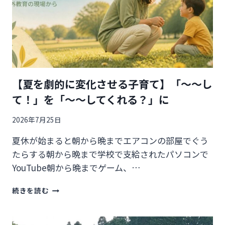
症
対
策
で
一
番
大
【夏を劇的に変化させる子育て】「～～し
切
で
て！」を「～～してくれる？」に
誰
で
2026年7月25日
も
で
夏休が始まると朝から晩までエアコンの部屋でぐう
き
たらする朝から晩まで学校で支給されたパソコンで
る
YouTube朝から晩までゲーム、…
こ
と
【夏
と
続きを読む
を
は
劇
的