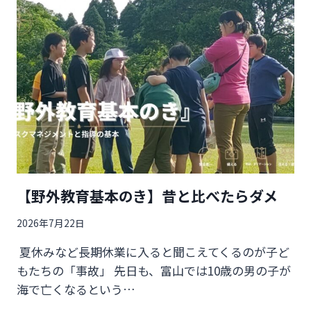
に
変
化
さ
せ
る
子
育
て】
「～
～
し
て！」
【野外教育基本のき】昔と比べたらダメ
を
「～
2026年7月22日
～
し
夏休みなど長期休業に入ると聞こえてくるのが子ど
て
く
もたちの「事故」 先日も、富山では10歳の男の子が
れ
海で亡くなるという…
る？」