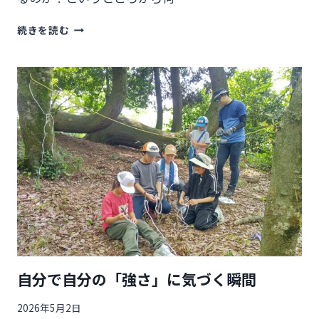
ラ
続きを読む
ジ
オ
出
演
し
て
き
ま
し
た
自分で自分の「強さ」に気づく瞬間
2026年5月2日