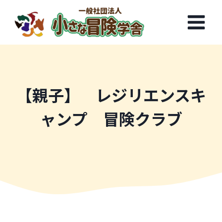
内
容
を
ス
キ
ッ
プ
【親子】 レジリエンスキ
ャンプ 冒険クラブ