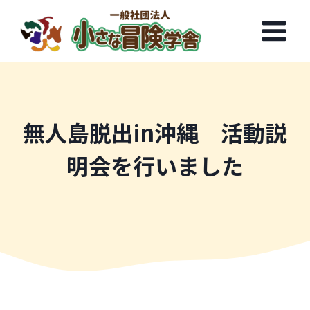
内
容
を
ス
キ
ッ
プ
無人島脱出in沖縄 活動説
明会を行いました