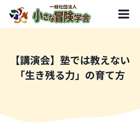
内
容
を
ス
キ
ッ
プ
【講演会】塾では教えない
「生き残る力」の育て方