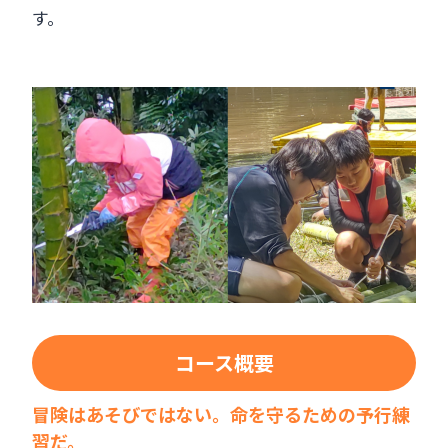
す。
コース概要
冒険はあそびではない。命を守るための予行練
習
だ。