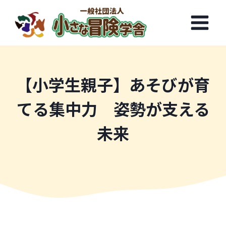
内
容
を
ス
キ
ッ
【小学生親子】あそびが育
プ
てる集中力 姿勢が支える
未来