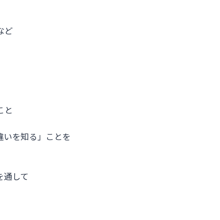
など
こと
違いを知る」ことを
を通して