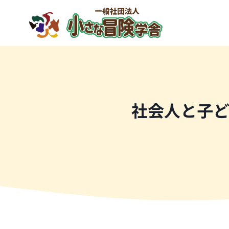
内
容
を
ス
キ
ッ
プ
社会人と子