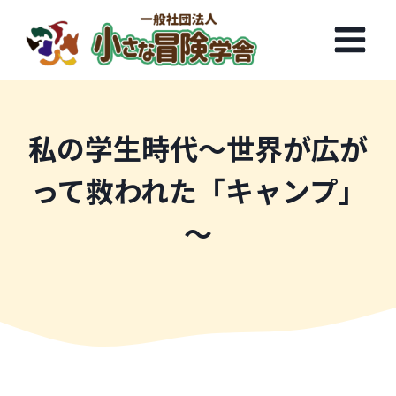
内
容
を
ス
キ
ッ
私の学生時代～世界が広が
プ
って救われた「キャンプ」
～