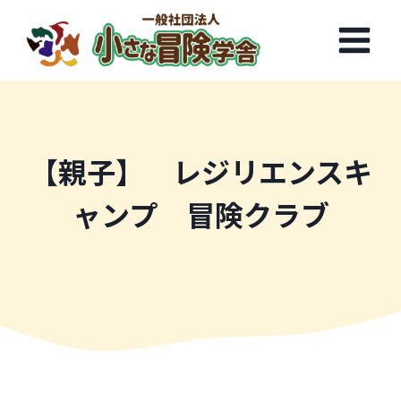
内
容
を
ス
キ
ッ
プ
【親子】 レジリエンスキ
ャンプ 冒険クラブ