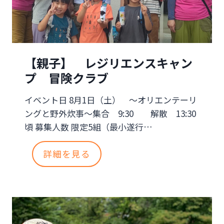
ー
方
シ
ッ
【親子】 レジリエンスキャン
プ
プ 冒険クラブ
を
イベント日 8月1日（土） ～オリエンテーリ
育
ングと野外炊事～集合 9:30 解散 13:30
む
頃 募集人数 限定5組（最小遂行…
親
【
詳細を見る
子
親
絆
子
キ
】