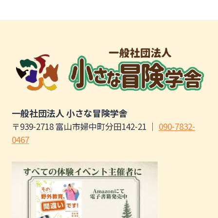
1
0
名
残
一般社団法人 小さな冒険学舎
り
〒939-2718 富山市婦中町分田142-21 ｜
090-7832-
4
0467
名
◆
【
小