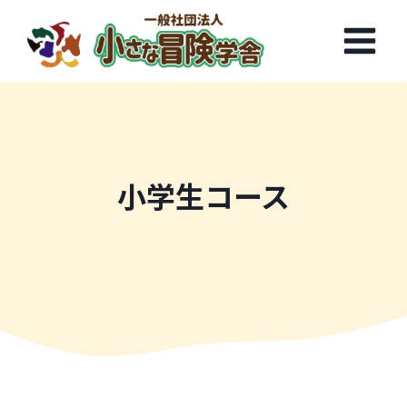
内
容
を
ス
キ
ッ
プ
小学生コース