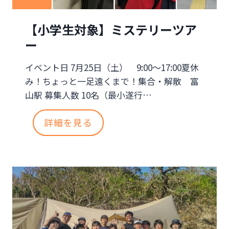
ス
び
【小学生対象】ミステリーツア
が
ー
育
イベント日 7月25日（土） 9:00～17:00夏休
て
み！ちょっと一足遠くまで！集合・解散 富
る
山駅 募集人数 10名（最小遂行…
集
【
詳細を見る
中
小
力
学
生
姿
対
勢
象