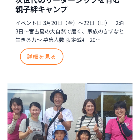
な
親子絆キャンプ
い
イベント日 3月20日（金）～22日（日） 2泊
「
3日～宮古島の大自然で磨く、家族のきずなと
生
生きる力～ 募集人数 限定6組 20…
き
次
詳細を見る
残
世
る
代
力
の
」
リ
の
ー
育
ダ
て