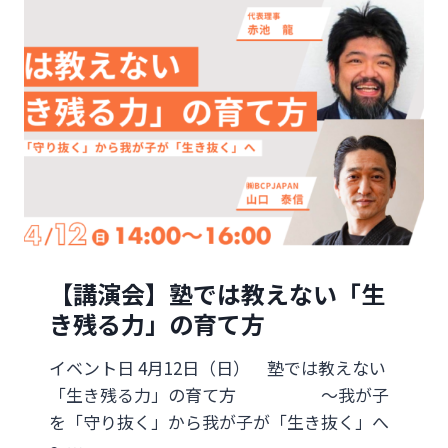
学
験
生
と
野
外
教
育
【講演会】塾では教えない「生
何
き残る力」の育て方
が
イベント日 4月12日（日） 塾では教えない
違
「生き残る力」の育て方 ～我が子
う
を「守り抜く」から我が子が「生き抜く」へ