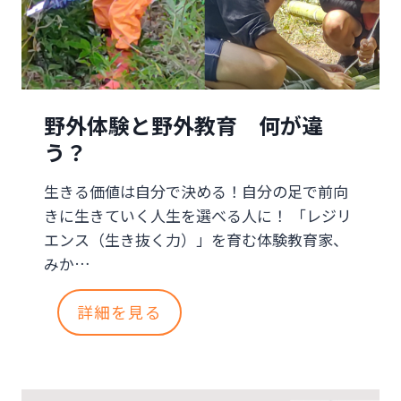
ジ
リ
エ
野外体験と野外教育 何が違
ン
う？
ス
生きる価値は自分で決める！自分の足で前向
キ
きに生きていく人生を選べる人に！ 「レジリ
ャ
エンス（生き抜く力）」を育む体験教育家、
みか…
ン
プ
野
詳細を見る
外
小
体