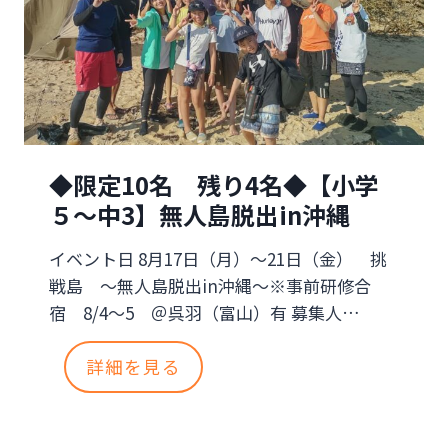
が
】
支
ミ
え
ス
る
テ
未
◆限定10名 残り4名◆【小学
リ
５～中3】無人島脱出in沖縄
来
ー
イベント日 8月17日（月）～21日（金） 挑
ツ
戦島 ～無人島脱出in沖縄～※事前研修合
ア
宿 8/4～5 ＠呉羽（富山）有 募集人…
ー
◆
詳細を見る
限
定