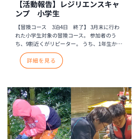
【活動報告】レジリエンスキャ
工
ンプ 小学生
作
【冒険コース 3泊4日 終了】 3月末に行わ
キ
れた小学生対象の冒険コース。 参加者のう
ャ
ち、9割近くがリピーター。 うち、1年生か…
ン
【
詳細を見る
プ
活
動
報
告
】
レ