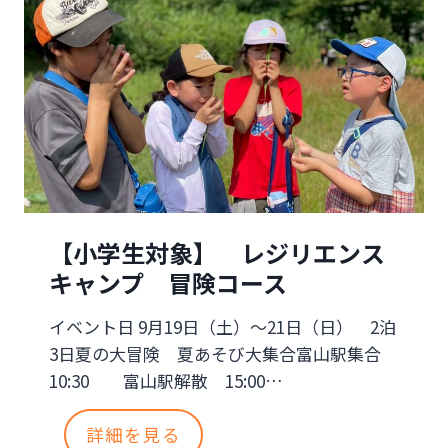
ャ
ン
レ
プ
ジ
リ
エ
ン
【小学生対象】 レジリエンス
ス
キャンプ 冒険コース
キ
イベント日 9月19日（土）～21日（日） 2泊
ャ
3日夏の大冒険 夏あそび大集合富山駅集合
ン
10:30 富山駅解散 15:00…
プ
【
詳細を見る