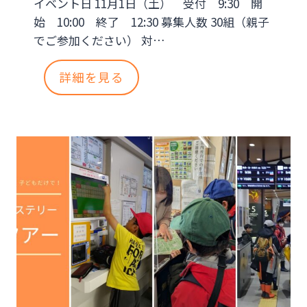
イベント日 11月1日（土） 受付 9:30 開
ン
始 10:00 終了 12:30 募集人数 30組（親子
ス
でご参加ください） 対…
キ
【
詳細を見る
ャ
小
ン
学
プ
生
親
冒
子
険
】
コ
あ
ー
そ