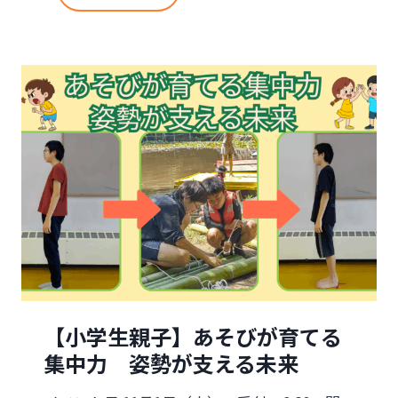
小
冒
学
険
生
ク
対
ラ
象
ブ
】
レ
ジ
【小学生親子】あそびが育てる
リ
集中力 姿勢が支える未来
エ