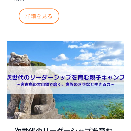
～…
？
【
詳細を見る
講
演
会
】
塾
で
は
教
え
次世代のリーダーシップを育む