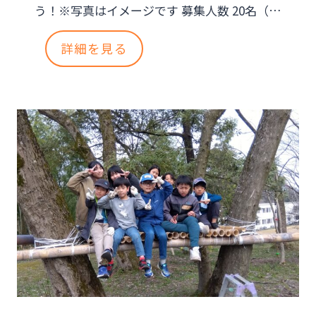
う！※写真はイメージです 募集人数 20名（…
夏
詳細を見る
休
み
特
別
企
画
自
由